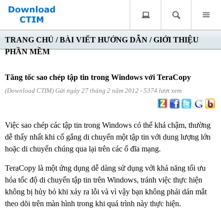
TRANG CHỦ
/
BÀI VIẾT HƯỚNG DẪN
/
GIỚI THIỆU
PHẦN MỀM
Tăng tốc sao chép tập tin trong Windows với TeraCopy
(Download CTIM) Gửi ngày 27 tháng 2 năm 2012 - 5374 lượt xem
Việc sao chép các tập tin trong Windows có thể khá chậm, thường
dễ thấy nhất khi cố gắng di chuyển một tập tin với dung lượng lớn
hoặc di chuyển chúng qua lại trên các ổ đĩa mạng.
TeraCopy là một ứng dụng dễ dàng sử dụng với khả năng tối ưu
hóa tốc độ di chuyển tập tin trên Windows, tránh việc thực hiện
không bị hủy bỏ khi xảy ra lỗi và vì vậy bạn không phải dán mắt
theo dõi trên màn hình trong khi quá trình này thực hiện.