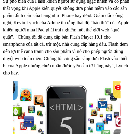
Sự phổ biến của Flash khiến người sử dụng ngạc nhiên và có phần
thất vọng khi Apple kiên quyết không đưa phần mềm vào các sản
phẩm đình đám của hãng như iPhone hay iPad. Giám đốc công
nghệ Kevin Lynch của Adobe tin rằng thái độ "bảo thủ" của Apple
khiến người mua iPad phải trải nghiệm một thế giới web "què
quặt". "Chúng tôi đã cung cấp bản Flash Player 10.1 cho
smartphone của tất cả, trừ một, nhà cung cấp hàng đầu. Flash đem
đến lợi thế cạnh tranh cho sản phẩm vì nó cho phép người dùng
duyệt web toàn diện. Chúng tôi cũng sẵn sàng đưa Flash vào thiết
bị của Apple nhưng chưa nhận được yêu cầu từ hãng này", Lynch
cho hay.