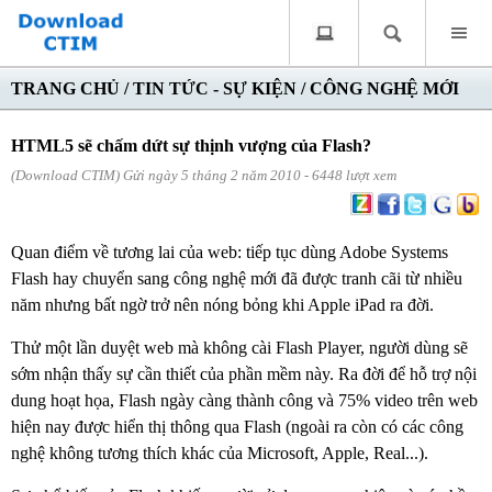
TRANG CHỦ
/
TIN TỨC - SỰ KIỆN
/
CÔNG NGHỆ MỚI
HTML5 sẽ chấm dứt sự thịnh vượng của Flash?
(Download CTIM) Gửi ngày 5 tháng 2 năm 2010 - 6448 lượt xem
Quan điểm về tương lai của web: tiếp tục dùng Adobe Systems
Flash hay chuyển sang công nghệ mới đã được tranh cãi từ nhiều
năm nhưng bất ngờ trở nên nóng bỏng khi Apple iPad ra đời.
Thử một lần duyệt web mà không cài Flash Player, người dùng sẽ
sớm nhận thấy sự cần thiết của phần mềm này. Ra đời để hỗ trợ nội
dung hoạt họa, Flash ngày càng thành công và 75% video trên web
hiện nay được hiển thị thông qua Flash (ngoài ra còn có các công
nghệ không tương thích khác của Microsoft, Apple, Real...).