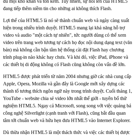
đủ mọi khó khăn và tốn kém. Tuy nhiên, sự nổi lên của HTML5
đang tiếp thêm niềm tin cho những ai không thích Flash.
Lợi thế của HTML5 là nó sẽ thành chuẩn web và ngày càng xuất
hiện trong nhiều trình duyệt. HTML5 mang lại khả năng hỗ trợ
video và audio "một cách tự nhiên", tức người dùng có thể xem
video trên trang web tương tự cách họ đọc nội dung dạng text (văn
bản) mà không cần bận tâm hệ thống cài đặt Flash hay chương
trình plug-in nào khác hay chưa. Và khi đó, việc iPad, iPhone và
các thiết bị di động không có Flash cũng không còn vấn đề lớn.
HTML5 được phát triển từ năm 2004 nhưng giờ các nhà cung cấp
Apple, Opera, Mozilla và gần đây là Google mới xây dựng các
thành tố tương thích ngôn ngữ này trong trình duyệt. Cuối tháng 1,
YouTube - website chia sẻ video lớn nhất thế giới - tuyên bố thử
nghiệm HTML5. Ngay cả Microsoft, song song với việc quảng bá
công nghệ Silverlight (cạnh tranh với Flash), cũng bắt đầu quan
tâm tới chuẩn web và hứa hẹn đưa HTML5 vào Internet Explorer.
Dù thừa nhận HTML5 là một thách thức và việc các thiết bị được