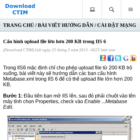
TRANG CHỦ
/
BÀI VIẾT HƯỚNG DẪN
/
CÀI ĐẶT MẠNG
Cấu hình upload file lớn hơn 200 KB trong IIS 6
(Download CTIM) Gửi ngày 25 tháng 5 năm 2013 - 6625 lượt xem
Trong IIS6 mặc định chỉ cho phép upload file từ 200 KB trỏ
xuống, bài viết này sẽ hướng dẫn các bạn cấu hình
Metabase.xml trong IIS 6 để có thể upload file lớn hơn 200
KB.
Bước 1:
Đầu tiên bạn mở IIS lên, sau đó phải chuột vào tên
máy tính chọn Properties, check vào
Enable ...Metabase
Edit
.