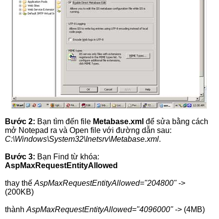
Bước 2:
Bạn tìm đến file
Metabase.xml
để sửa bằng cách
mở Notepad ra và Open file với đường dẫn sau:
C:\Windows\System32\Inetsrv\Metabase.xml
.
Bước 3:
Bạn Find từ khóa:
AspMaxRequestEntityAllowed
thay thế
AspMaxRequestEntityAllowed="204800"
->
(200KB)
thành
AspMaxRequestEntityAllowed="4096000"
-> (4MB)