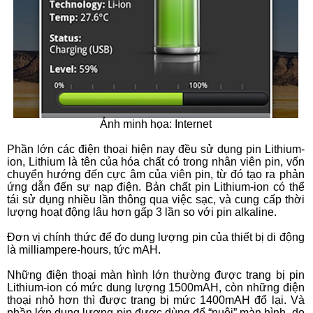
Ảnh minh họa: Internet
Phần lớn các điện thoại hiện nay đều sử dụng pin Lithium-
ion, Lithium là tên của hóa chất có trong nhân viên pin, vốn
chuyển hướng đến cực âm của viên pin, từ đó tạo ra phản
ứng dẫn đến sự nạp điện. Bản chất pin Lithium-ion có thể
tái sử dụng nhiều lần thông qua việc sạc, và cung cấp thời
lượng hoạt động lâu hơn gấp 3 lần so với pin alkaline.
Đơn vị chính thức để đo dung lượng pin của thiết bị di động
là milliampere-hours, tức mAH.
Những điện thoại màn hình lớn thường được trang bị pin
Lithium-ion có mức dung lượng 1500mAH, còn những điện
thoại nhỏ hơn thì được trang bị mức 1400mAH đổ lại. Và
phần lớn dung lượng pin được dùng để “nuôi” màn hình, do