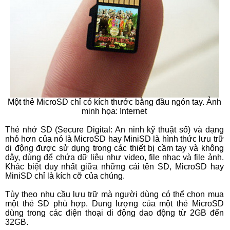
Một thẻ MicroSD chỉ có kích thước bằng đầu ngón tay. Ảnh
minh họa: Internet
Thẻ nhớ SD (Secure Digital: An ninh kỹ thuật số) và dạng
nhỏ hơn của nó là MicroSD hay MiniSD là hình thức lưu trữ
di động được sử dụng trong các thiết bị cầm tay và không
dây, dùng để chứa dữ liệu như video, file nhạc và file ảnh.
Khác biệt duy nhất giữa những cái tên SD, MicroSD hay
MiniSD chỉ là kích cỡ của chúng.
Tùy theo nhu cầu lưu trữ mà người dùng có thể chọn mua
một thẻ SD phù hợp. Dung lượng của một thẻ MicroSD
dùng trong các điện thoại di động dao động từ 2GB đến
32GB.