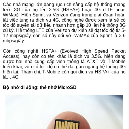
Các nhà mạng lớn đang rục rịch nâng cấp hệ thống mạng
lưới 3G của họ lên 3.5G (HSPA+) hoặc 4G (LTE hoặc
WiMax). Hiện Sprint và Verizon đang trong giai đoạn hoàn
tất việc tung ra dịch vụ 4G, công nghệ được xem là sẽ có
tốc độ truyền tải dữ liệu nhanh hơn gấp 10 lần hệ thống 3G
cũ kỹ. Hệ thống LTE của Verizon dự kiến sẽ đạt tốc độ từ 5-
12 mbps/giây, con số này đối với WiMAx của Sprint là 3-6
mbps/giây.
Còn công nghệ HSPA+ (Evolved High Speed Packet
Access), hay còn có tên khác là dịch vụ 3.5G, hiện đang
được hai nhà cung cấp viễn thông là AT&T và T-Mobile
triển khai, vốn có tốc độ có thể đạt gần ngang hệ thống 4G
hiện tại. Thậm chí, T-Mobile còn gọi dịch vụ HSPA+ của họ
là… 4G.
Bộ nhớ di động: thẻ nhớ MicroSD