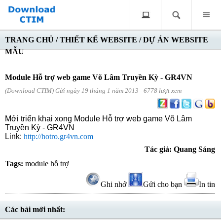
TRANG CHỦ
/
THIẾT KẾ WEBSITE
/
DỰ ÁN WEBSITE
MẪU
Module Hỗ trợ web game Võ Lâm Truyền Kỳ - GR4VN
(Download CTIM) Gửi ngày 19 tháng 1 năm 2013 - 6778 lượt xem
Mới triển khai xong Module Hỗ trợ web game Võ Lâm
Truyền Kỳ - GR4VN
Link:
http://hotro.gr4vn.com
Tác giả: Quang Sáng
Tags:
module hỗ trợ
Ghi nhớ
Gửi cho bạn
In tin
Các bài mới nhất: