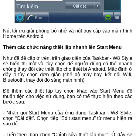
Nút tối ưu giải phóng bộ nhớ và nút truy cập vào màn hình
Home trên Android
Thêm các chức năng thiết lập nhanh lên Start Menu
Như đã đề cập ở trên, trên giao diện của Taskbar - W8 Style
sẽ hiển thị một vài tùy chọn để người dùng có thể nhanh
chóng thay đổi các thiết lập cho thiết bị Android. Mặc định ở
đây 4 tùy chọn đơn giản (chế độ máy bay, kết nối Wifi,
Bluetooth, thay đổi độ sáng màn hình).
Để thêm các thiết lập tùy chọn khác vào Start Menu để
thuận tiện cho việc sử dụng, bạn có thể thực hiện theo các
bước sau:
- Nhấn gọi Start Menu của ứng dụng Taskbar - W8 Style,
chọn “Cài đặt”. Chọn tiếp “Edit start menu” từ menu hiện ra
sau đó.
- Tiếp theo, bạn chọn “Chỉnh sửa thiết lập mục”. Ở đây sẽ