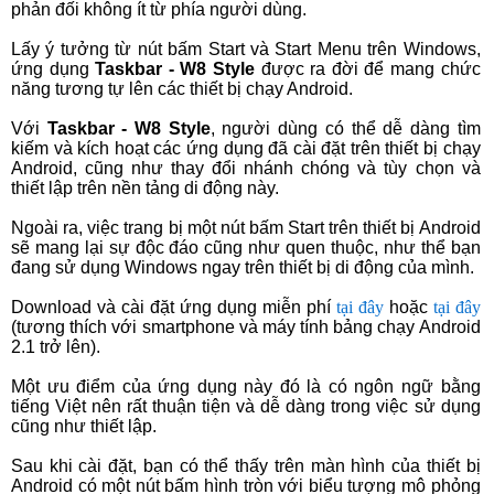
phản đối không ít từ phía người dùng.
Lấy ý tưởng từ nút bấm Start và Start Menu trên Windows,
ứng dụng
Taskbar - W8 Style
được ra đời để mang chức
năng tương tự lên các thiết bị chạy Android.
Với
Taskbar - W8 Style
, người dùng có thể dễ dàng tìm
kiếm và kích hoạt các ứng dụng đã cài đặt trên thiết bị chạy
Android, cũng như thay đổi nhánh chóng và tùy chọn và
thiết lập trên nền tảng di động này.
Ngoài ra, việc trang bị một nút bấm Start trên thiết bị Android
sẽ mang lại sự độc đáo cũng như quen thuộc, như thể bạn
đang sử dụng Windows ngay trên thiết bị di động của mình.
Download và cài đặt ứng dụng miễn phí
tại đây
hoặc
tại đây
(tương thích với smartphone và máy tính bảng chạy Android
2.1 trở lên).
Một ưu điểm của ứng dụng này đó là có ngôn ngữ bằng
tiếng Việt nên rất thuận tiện và dễ dàng trong việc sử dụng
cũng như thiết lập.
Sau khi cài đặt, bạn có thể thấy trên màn hình của thiết bị
Android có một nút bấm hình tròn với biểu tượng mô phỏng