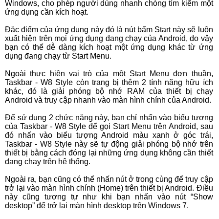
Windows, cho phép người dùng nhanh chóng tìm kiếm một
ứng dụng cần kích hoạt.
Đặc điểm của ứng dụng này đó là nút bấm Start này sẽ luôn
xuất hiện trên mọi ứng dụng đang chạy của Android, do vậy
bạn có thể dễ dàng kích hoạt một ứng dụng khác từ ứng
dụng đang chạy từ Start Menu.
Ngoài thực hiện vai trò của một Start Menu đơn thuần,
Taskbar - W8 Style còn trang bị thêm 2 tính năng hữu ích
khác, đó là giải phóng bộ nhớ RAM của thiết bị chạy
Android và truy cập nhanh vào màn hình chính của Android.
Để sử dụng 2 chức năng này, bạn chỉ nhấn vào biểu tượng
của Taskbar - W8 Style để gọi Start Menu trên Android, sau
đó nhấn vào biểu tượng Android màu xanh ở góc trái,
Taskbar - W8 Style này sẽ tự động giải phóng bộ nhớ trên
thiết bị bằng cách đóng lại những ứng dụng không cần thiết
đang chạy trên hệ thống.
Ngoài ra, bạn cũng có thể nhấn nút ở trong cùng để truy cập
trở lại vào màn hình chính (Home) trên thiết bị Android. Điều
này cũng tương tự như khi bạn nhấn vào nút “Show
desktop” để trở lại màn hình desktop trên Windows 7.