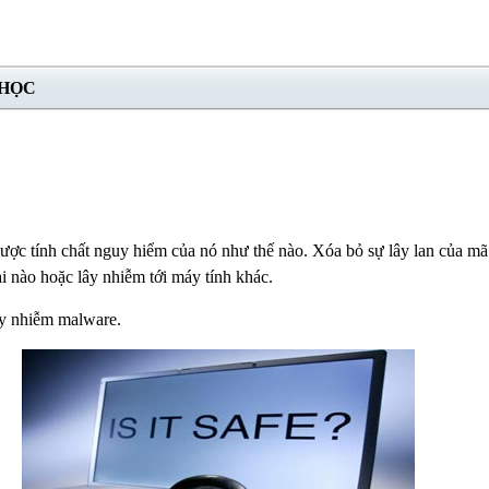
 HỌC
được tính chất nguy hiểm của nó như thế nào. Xóa bỏ sự lây lan của m
i nào hoặc lây nhiễm tới máy tính khác.
ây nhiễm malware.