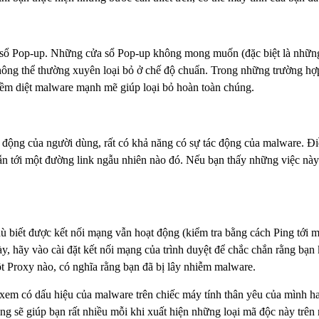
 sổ Pop-up. Những cửa sổ Pop-up không mong muốn (đặc biệt là những 
ông thể thường xuyên loại bỏ ở chế độ chuẩn. Trong những trường hợ
 mềm diệt malware mạnh mẽ giúp loại bỏ hoàn toàn chúng.
c động của người dùng, rất có khả năng có sự tác động của malware. Đ
n tới một đường link ngẫu nhiên nào đó. Nếu bạn thấy những việc này 
 biết được kết nối mạng vẫn hoạt động (kiểm tra bằng cách Ping tới một
y, hãy vào cài đặt kết nối mạng của trình duyệt để chắc chắn rằng bạn
ột Proxy nào, có nghĩa rằng bạn đã bị lây nhiễm malware.
n xem có dấu hiệu của malware trên chiếc máy tính thân yêu của mình 
g sẽ giúp bạn rất nhiều mỗi khi xuất hiện những loại mã độc này trên 