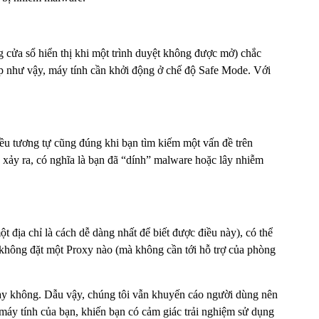
cửa sổ hiển thị khi một trình duyệt không được mở) chắc
p như vậy, máy tính cần khởi động ở chế độ Safe Mode. Với
iều tương tự cũng đúng khi bạn tìm kiếm một vấn đề trên
xảy ra, có nghĩa là bạn đã “dính” malware hoặc lây nhiễm
 địa chỉ là cách dễ dàng nhất để biết được điều này), có thể
 không đặt một Proxy nào (mà không cần tới hỗ trợ của phòng
hay không. Dẫu vậy, chúng tôi vẫn khuyến cáo người dùng nên
máy tính của bạn, khiến bạn có cảm giác trải nghiệm sử dụng