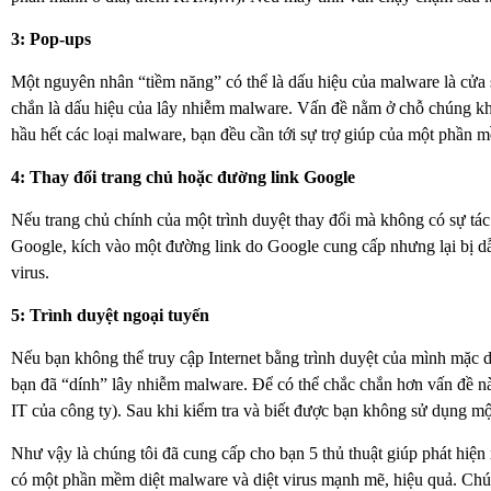
3: Pop-ups
Một nguyên nhân “tiềm năng” có thể là dấu hiệu của malware là cửa
chắn là dấu hiệu của lây nhiễm malware. Vấn đề nằm ở chỗ chúng kh
hầu hết các loại malware, bạn đều cần tới sự trợ giúp của một phần
4: Thay đổi trang chủ hoặc đường link Google
Nếu trang chủ chính của một trình duyệt thay đổi mà không có sự tá
Google, kích vào một đường link do Google cung cấp nhưng lại bị dẫ
virus.
5: Trình duyệt ngoại tuyến
Nếu bạn không thể truy cập Internet bằng trình duyệt của mình mặc dù
bạn đã “dính” lây nhiễm malware. Để có thể chắc chắn hơn vấn đề nà
IT của công ty). Sau khi kiểm tra và biết được bạn không sử dụng m
Như vậy là chúng tôi đã cung cấp cho bạn 5 thủ thuật giúp phát hiệ
có một phần mềm diệt malware và diệt virus mạnh mẽ, hiệu quả. Chún