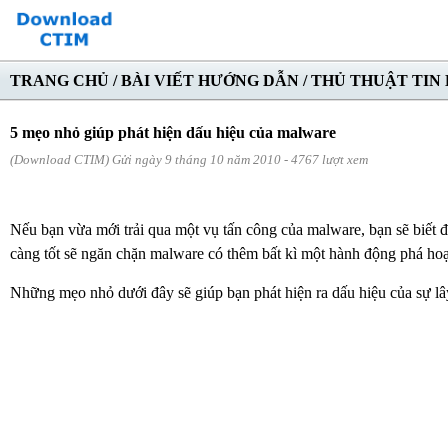
TRANG CHỦ
/
BÀI VIẾT HƯỚNG DẪN
/
THỦ THUẬT TIN
5 mẹo nhỏ giúp phát hiện dấu hiệu của malware
(Download CTIM) Gửi ngày 9 tháng 10 năm 2010 - 4767 lượt xem
Nếu bạn vừa mới trải qua một vụ tấn công của malware, bạn sẽ biết 
càng tốt sẽ ngăn chặn malware có thêm bất kì một hành động phá hoạ
Những mẹo nhỏ dưới đây sẽ giúp bạn phát hiện ra dấu hiệu của sự l