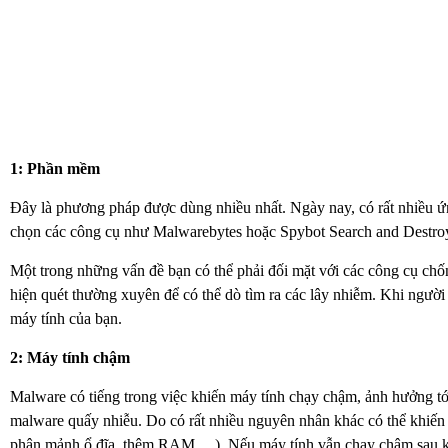
1: Phần mềm
Đây là phương pháp được dùng nhiều nhất. Ngày nay, có rất nhiều ứ
chọn các công cụ như Malwarebytes hoặc Spybot Search and Destroy.
Một trong những vấn đề bạn có thể phải đối mặt với các công cụ chốn
hiện quét thường xuyên để có thể dò tìm ra các lây nhiễm. Khi người 
máy tính của bạn.
2: Máy tính chậm
Malware có tiếng trong việc khiến máy tính chạy chậm, ảnh hưởng tớ
malware quấy nhiễu. Do có rất nhiều nguyên nhân khác có thể khiến
phân mảnh ổ đĩa, thêm RAM,…). Nếu máy tính vẫn chạy chậm sau khi 