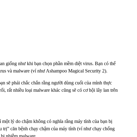
an giống như khi bạn chọn phần mềm diệt virus. Bạn có thể
irus và malware (ví như Ashampoo Magical Security 2).
 bạn sẽ phải chắc chắn rằng người dùng cuối của mình thực
i, rất nhiều loại malware khác cũng sẽ có cơ hội lây lan trên
ỉ một lý do chậm không có nghĩa rằng máy tính của bạn bị
u trị” căn bệnh chạy chậm của máy tính (ví như chạy chống
ã bị nhiễm malware.