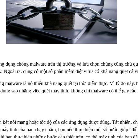
ng dụng chống malware trên thị trường và lựa chọn chúng cũng chủ qu
 Ngoài ra, cũng có một số phần mềm diệt virus có khả năng quét cả v
g malware là nó thiếu khả năng quét tại thời điểm thực. Vì lý do này,
dùng sao nhãng việc quét máy tính, không chỉ malware có thể gây rắc rố
i kết nối mạng hoặc tốc độ của các ứng dụng được dùng. Tất nhiên, ch
 máy tính của bạn chạy chậm, bạn nên thực hiện một số bước giúp “điề
bạn thực hiện những bước cần thiết trên, có thể máy tính của bạn đ