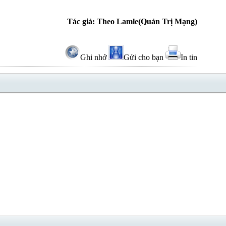
Tác giả: Theo Lamle(Quản Trị Mạng)
Ghi nhớ
Gửi cho bạn
In tin