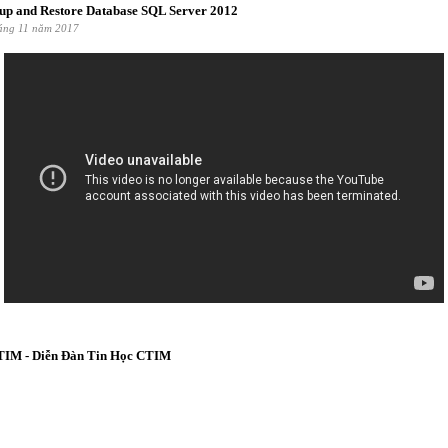
up and Restore Database SQL Server 2012
háng 11 năm 2017
IM - Diễn Đàn Tin Học CTIM